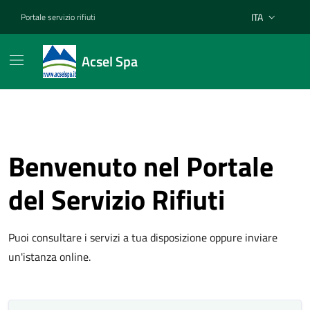
Vai ai contenuti
Vai al footer
ITA
Portale servizio rifiuti
Lingua attiva:
Acsel Spa
Benvenuto nel Portale
del Servizio Rifiuti
Puoi consultare i servizi a tua disposizione oppure inviare
un'istanza online.